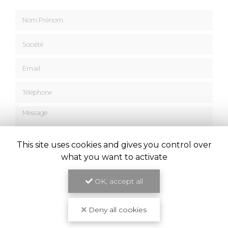
Nom Prénom
Société
Email
Téléphone
Message
This site uses cookies and gives you control over
what you want to activate
J'autorise ce site à conserver l'ensemble des données transmises dans ce
OK, accept all
formulaire pour faciliter le suivi et le traitement de ma demande.
(Aucune
exploitation commerciale ne sera faite des données conservées. Voir
notre
politique de confidentialité
)
Deny all cookies