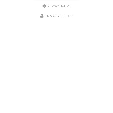
PERSONALIZE
PRIVACY POLICY
Zone d'intervention
Paris
Seine-Saint-Denis​​​​​​​
Val-de-Marne​​​​​​​
Yvelines​​​​​​​
Val-d'Oise​​​​​​​
Hauts-de-Seine
Seine-et-Marne​​​​​​​
Et le secteur...