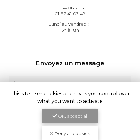
06 64 08 25 65
01 82 41 03 49
Lundi au vendredi :
6h à 18h
Envoyez un message
Nom Prénom
Société
This site uses cookies and gives you control over
what you want to activate
Email
OK, accept all
Téléphone
Deny all cookies
Message