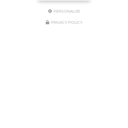
PERSONALIZE
PRIVACY POLICY
J'autorise ce site à conserver l'ensemble des données transmises dans ce
formulaire pour faciliter le suivi et le traitement de ma demande.
(Aucune
exploitation commerciale ne sera faite des données conservées. Voir
notre
politique de confidentialité
)
Zone d'intervention