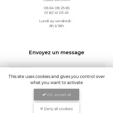
06 64 08 25 65
01 82 41 03 49
Lundi au vendredi :
6h à 18h
Envoyez un message
Nom Prénom
This site uses cookies and gives you control over
Société
what you want to activate
Email
OK, accept all
Téléphone
Deny all cookies
Message