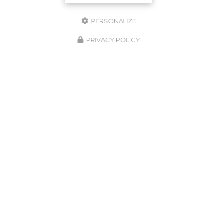
PERSONALIZE
PRIVACY POLICY
J'autorise ce site à conserver l'ensemble des données transmises dans ce
formulaire pour faciliter le suivi et le traitement de ma demande.
(Aucune
exploitation commerciale ne sera faite des données conservées. Voir
notre
politique de confidentialité
)
Zone d'intervention