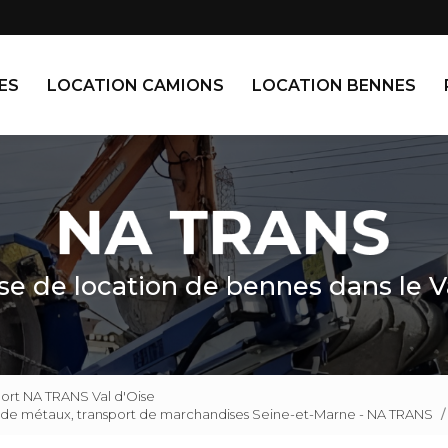
Navigation
ES
LOCATION CAMIONS
LOCATION BENNES
se de location de bennes dans le V
port NA TRANS Val d'Oise
t de métaux, transport de marchandises Seine-et-Marne - NA TRANS