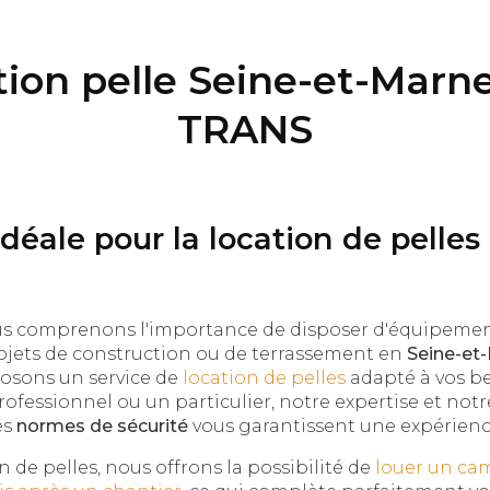
ion pelle Seine-et-Marn
TRANS
idéale pour la location de pelles
us comprenons l'importance de disposer d'équipement
ojets de construction ou de terrassement en
Seine-et
osons un service de
location de pelles
adapté à vos be
rofessionnel ou un particulier, notre expertise et n
es
normes de sécurité
vous garantissent une expérienc
n de pelles, nous offrons la possibilité de
louer un ca