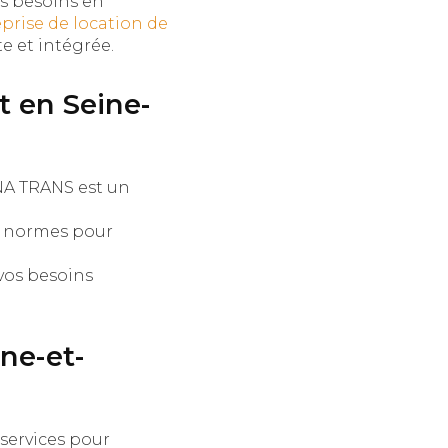
os besoins en
prise de location de
 et intégrée.
t en Seine-
NA TRANS est un
s normes pour
vos besoins
ne-et-
services pour