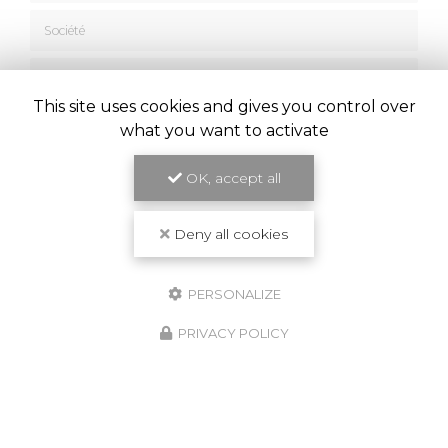
Société
Email
This site uses cookies and gives you control over
Téléphone
what you want to activate
Message
OK, accept all
Deny all cookies
PERSONALIZE
J'autorise ce site à conserver l'ensemble des données transmises dans ce
formulaire pour faciliter le suivi et le traitement de ma demande.
(Aucune
exploitation commerciale ne sera faite des données conservées. Voir
notre
politique de confidentialité
)
PRIVACY POLICY